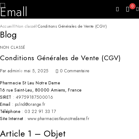
0
Accueil
Non classé
Conditions Générales de Vente (CGV)
Blog
NON CLASSÉ
Conditions Générales de Vente (CGV)
Par
admin
le
mai 5, 2025
0 Commentaire
Pharmacie St Leu Notre Dame
16 rue Saint-Leu, 80000 Amiens, France
SIRET
: 49759187500016
Email
: pslnd@orange.fr
Téléphone
: 03 22 91 33 17
Site Internet
: www.pharmaciestleunotredame.fr
Article 1 – Objet